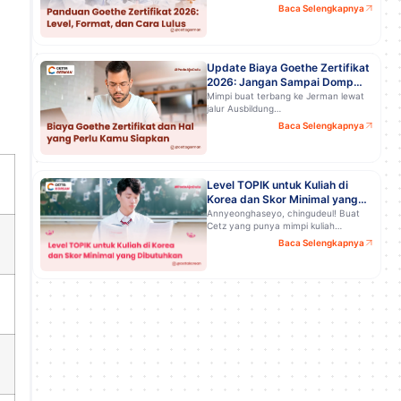
Baca Selengkapnya
Update Biaya Goethe Zertifikat
2026: Jangan Sampai Dompet
Kamu Kaget!
Mimpi buat terbang ke Jerman lewat
jalur Ausbildung…
Baca Selengkapnya
Level TOPIK untuk Kuliah di
Korea dan Skor Minimal yang
Dibutuhkan
Annyeonghaseyo, chingudeul! Buat
Cetz yang punya mimpi kuliah…
Baca Selengkapnya