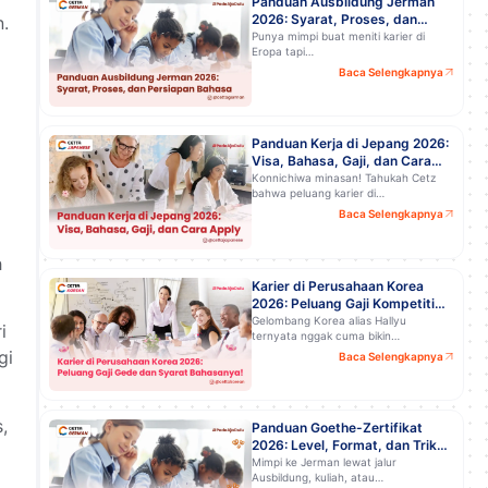
Panduan Ausbildung Jerman
2026: Syarat, Proses, dan
n.
Persiapan Bahasa Biar Lolos!
Punya mimpi buat meniti karier di
Eropa tapi…
Baca Selengkapnya
Panduan Kerja di Jepang 2026:
Visa, Bahasa, Gaji, dan Cara
Apply
Konnichiwa minasan! Tahukah Cetz
bahwa peluang karier di…
Baca Selengkapnya
h
Karier di Perusahaan Korea
2026: Peluang Gaji Kompetitif
dan Syarat Bahasanya!
Gelombang Korea alias Hallyu
i
ternyata nggak cuma bikin…
gi
Baca Selengkapnya
,
Panduan Goethe-Zertifikat
2026: Level, Format, dan Trik
Lulus Ujiannya!
Mimpi ke Jerman lewat jalur
Ausbildung, kuliah, atau…