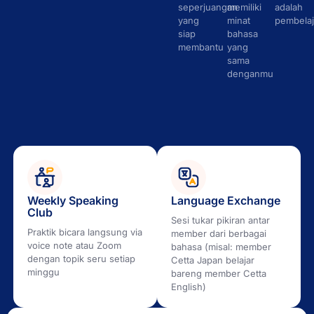
seperjuangan
memiliki
adalah
yang
minat
pembelaj
siap
bahasa
membantu
yang
sama
denganmu
Weekly Speaking
Language Exchange
Club
Sesi tukar pikiran antar
Praktik bicara langsung via
member dari berbagai
voice note atau Zoom
bahasa (misal: member
dengan topik seru setiap
Cetta Japan belajar
minggu
bareng member Cetta
English)