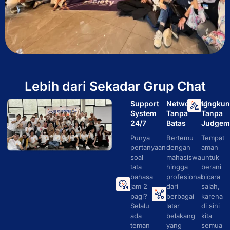
Lebih dari Sekadar Grup Chat
Support
Networking
Lingku
System
Tanpa
Tanpa
24/7
Batas
Judgem
Punya
Bertemu
Tempat
pertanyaan
dengan
aman
soal
mahasiswa
untuk
tata
hingga
berani
bahasa
profesional
bicara
jam 2
dari
salah,
pagi?
berbagai
karena
Selalu
latar
di sini
ada
belakang
kita
teman
yang
semua