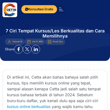
Konsultasi Gratis
Press Release
7 Ciri Tempat Kursus/Les Berkualitas dan Cara
Memilihnya
Fatimah M
Juli 11, 2025
Study Tips
Share
Di artikel ini, Cetta akan bahas bahaya salah pilih
kursus, tips memilih kursus online yang tepat,
sampai alasan kenapa Cetta jadi salah satu tempat
kursus bahasa terbaik di tahun 2024. Sebelum
buru-buru daftar, yuk kenali dulu apa saja ciri-ciri
yang wajib kamu tahu.
kursus online berkualitas