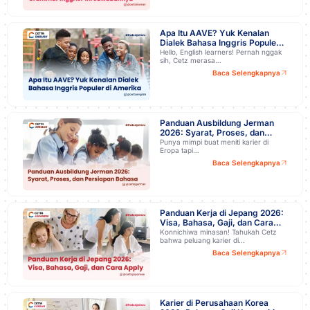
Apa Itu AAVE? Yuk Kenalan
Dialek Bahasa Inggris Populer
di Amerika
Hello, English learners! Pernah nggak
sih, Cetz merasa…
Baca Selengkapnya
Panduan Ausbildung Jerman
2026: Syarat, Proses, dan
Persiapan Bahasa Biar Lolos!
Punya mimpi buat meniti karier di
Eropa tapi…
Baca Selengkapnya
Panduan Kerja di Jepang 2026:
Visa, Bahasa, Gaji, dan Cara
Apply
Konnichiwa minasan! Tahukah Cetz
bahwa peluang karier di…
Baca Selengkapnya
Karier di Perusahaan Korea