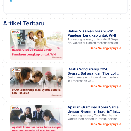
.
ini
Artikel Terbaru
Bebas Visa ke Korea 2026:
Panduan Lengkap untuk WNI
Annyeonghaseyo, chingudeul! Siapa
nih yang lagi excited merencanakan…
Baca Selengkapnya
DAAD Scholarship 2026:
Syarat, Bahasa, dan Tips Lolos
Kuliah Gratis di Jerman!
Sering merasa minder duluan setiap
kali melihat biaya…
Baca Selengkapnya
Apakah Grammar Korea Sama
dengan Grammar Inggris? Ini
Jawabannya
Annyeonghaseyo, Cetz! Buat kamu
yang sudah bertahun-tahun belajar…
Baca Selengkapnya