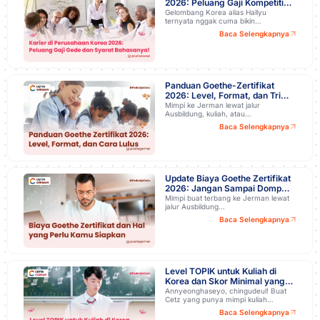
2026: Peluang Gaji Kompetitif
dan Syarat Bahasanya!
Gelombang Korea alias Hallyu
ternyata nggak cuma bikin…
Baca Selengkapnya
Panduan Goethe-Zertifikat
2026: Level, Format, dan Trik
Lulus Ujiannya!
Mimpi ke Jerman lewat jalur
Ausbildung, kuliah, atau…
Baca Selengkapnya
Update Biaya Goethe Zertifikat
2026: Jangan Sampai Dompet
Kamu Kaget!
Mimpi buat terbang ke Jerman lewat
jalur Ausbildung…
Baca Selengkapnya
Level TOPIK untuk Kuliah di
Korea dan Skor Minimal yang
Dibutuhkan
Annyeonghaseyo, chingudeul! Buat
Cetz yang punya mimpi kuliah…
Baca Selengkapnya