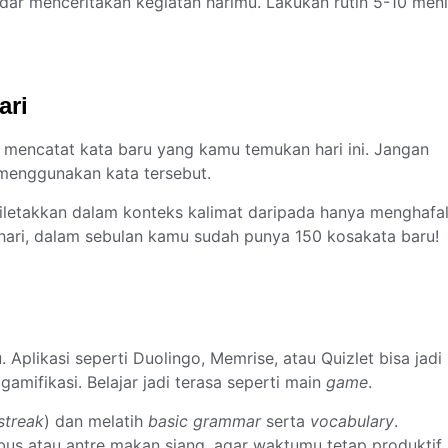
ar menceritakan kegiatan harimu. Lakukan rutin 5-10 meni
ari
 mencatat kata baru yang kamu temukan hari ini. Jangan
 menggunakan kata tersebut.
diletakkan dalam konteks kalimat daripada hanya menghafa
r hari, dalam sebulan kamu sudah punya 150 kosakata baru!
plikasi seperti Duolingo, Memrise, atau Quizlet bisa jadi
mifikasi. Belajar jadi terasa seperti main
game
.
streak
) dan melatih
basic grammar
serta
vocabulary
.
us atau antre makan siang, agar waktumu tetap produktif.