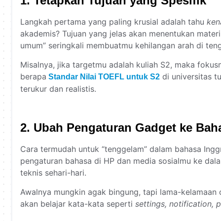
1. Tetapkan Tujuan yang Spesifik
Langkah pertama yang paling krusial adalah tahu
ken
akademis? Tujuan yang jelas akan menentukan materi a
umum” seringkali membuatmu kehilangan arah di teng
Misalnya, jika targetmu adalah kuliah S2, maka foku
berapa
di universitas 
Standar Nilai TOEFL untuk S2
terukur dan realistis.
2. Ubah Pengaturan Gadget ke Baha
Cara termudah untuk “tenggelam” dalam bahasa Inggri
pengaturan bahasa di HP dan media sosialmu ke da
teknis sehari-hari.
Awalnya mungkin agak bingung, tapi lama-kelamaan
akan belajar kata-kata seperti
settings, notification, 