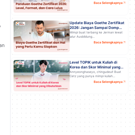
Baca Selengkapnya
Update Biaya Goethe Zertifikat
e
2026: Jangan Sampai Dompet
Kamu Kaget!
Mimpi buat terbang ke Jerman lewat
jalur Ausbildung…
Baca Selengkapnya
an
Level TOPIK untuk Kuliah di
Korea dan Skor Minimal yang
Dibutuhkan
Annyeonghaseyo, chingudeul! Buat
Cetz yang punya mimpi kuliah…
Baca Selengkapnya