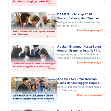
DAAD Scholarship 2026:
Syarat, Bahasa, dan Tips Lolos
Kuliah Gratis di Jerman!
Sering merasa minder duluan setiap
kali melihat biaya…
Baca Selengkapnya
a
Apakah Grammar Korea Sama
dengan Grammar Inggris? Ini
Jawabannya
Annyeonghaseyo, Cetz! Buat kamu
yang sudah bertahun-tahun belajar…
Baca Selengkapnya
Apa Itu AAVE? Yuk Kenalan
Dialek Bahasa Inggris Populer
di Amerika
Hello, English learners! Pernah nggak
sih, Cetz merasa…
Baca Selengkapnya