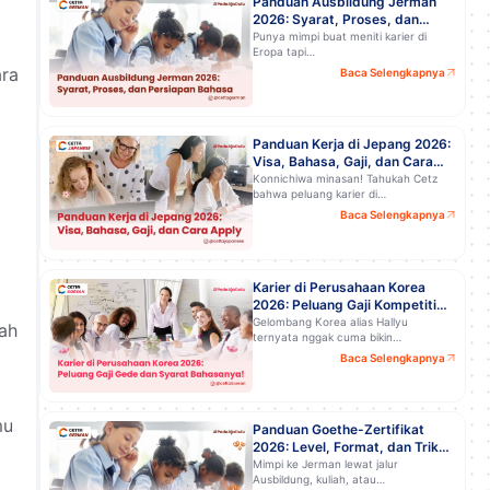
Panduan Ausbildung Jerman
2026: Syarat, Proses, dan
Persiapan Bahasa Biar Lolos!
Punya mimpi buat meniti karier di
Eropa tapi…
ara
Baca Selengkapnya
Panduan Kerja di Jepang 2026:
Visa, Bahasa, Gaji, dan Cara
Apply
Konnichiwa minasan! Tahukah Cetz
bahwa peluang karier di…
Baca Selengkapnya
Karier di Perusahaan Korea
2026: Peluang Gaji Kompetitif
dan Syarat Bahasanya!
Gelombang Korea alias Hallyu
ah
ternyata nggak cuma bikin…
Baca Selengkapnya
mu
Panduan Goethe-Zertifikat
2026: Level, Format, dan Trik
Lulus Ujiannya!
Mimpi ke Jerman lewat jalur
Ausbildung, kuliah, atau…