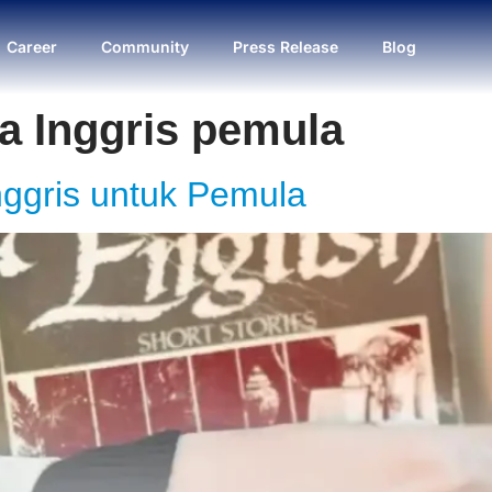
Career
Community
Press Release
Blog
a Inggris pemula
nggris untuk Pemula