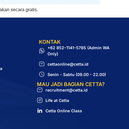
kan secara gratis.
KONTAK
+62 852-1141-5785 (Admin WA
Only)
cettaonline@cetta.id
ia
Senin - Sabtu (09.00 - 22.00)
MAU JADI BAGIAN CETTA?
recruitment@cetta.id
Life at Cetta
Cetta Online Class