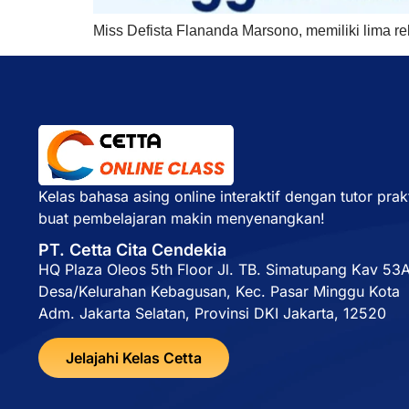
Miss Defista Flananda Marsono, memiliki lima re
Kelas bahasa asing online interaktif dengan tutor prakt
buat pembelajaran makin menyenangkan!
PT. Cetta Cita Cendekia
HQ Plaza Oleos 5th Floor Jl. TB. Simatupang Kav 53
Desa/Kelurahan Kebagusan, Kec. Pasar Minggu Kota
Adm. Jakarta Selatan, Provinsi DKI Jakarta, 12520
Jelajahi Kelas Cetta