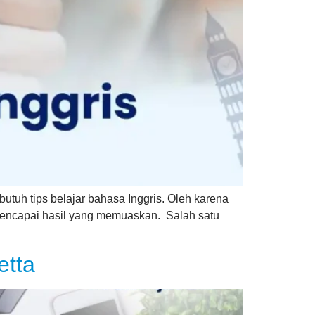
tuh tips belajar bahasa Inggris. Oleh karena
 mencapai hasil yang memuaskan. Salah satu
etta