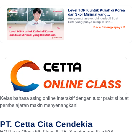
Level TOPIK untuk Kuliah di Korea
dan Skor Minimal yang
Dibutuhkan
Annyeonghaseyo, chingudeul! Buat
Cetz yang punya mimpi kuliah…
Baca Selengkapnya
Kelas bahasa asing online interaktif dengan tutor praktisi buat
pembelajaran makin menyenangkan!
PT. Cetta Cita Cendekia
HQ Plaza Oleos 5th Floor Jl. TB. Simatupang Kav 53A