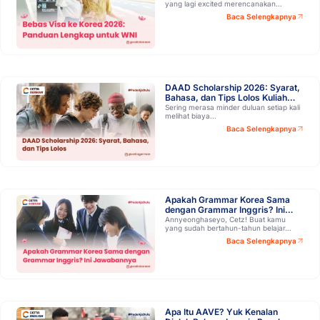
yang lagi excited merencanakan…
Baca Selengkapnya
DAAD Scholarship 2026: Syarat,
Bahasa, dan Tips Lolos Kuliah
Gratis di Jerman!
Sering merasa minder duluan setiap kali
melihat biaya…
Baca Selengkapnya
Apakah Grammar Korea Sama
dengan Grammar Inggris? Ini
Jawabannya
Annyeonghaseyo, Cetz! Buat kamu
yang sudah bertahun-tahun belajar…
Baca Selengkapnya
Apa Itu AAVE? Yuk Kenalan