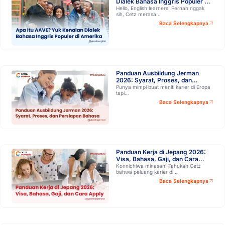
Dialek Bahasa Inggris Populer di
Amerika
Hello, English learners! Pernah nggak
sih, Cetz merasa…
Baca Selengkapnya
Panduan Ausbildung Jerman
2026: Syarat, Proses, dan
Persiapan Bahasa Biar Lolos!
Punya mimpi buat meniti karier di Eropa
tapi…
Baca Selengkapnya
Panduan Kerja di Jepang 2026:
Visa, Bahasa, Gaji, dan Cara
Apply
Konnichiwa minasan! Tahukah Cetz
bahwa peluang karier di…
Baca Selengkapnya