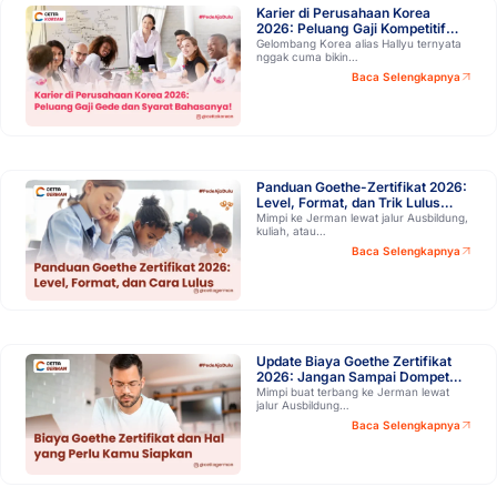
Karier di Perusahaan Korea
2026: Peluang Gaji Kompetitif
dan Syarat Bahasanya!
Gelombang Korea alias Hallyu ternyata
nggak cuma bikin…
Baca Selengkapnya
Panduan Goethe-Zertifikat 2026:
Level, Format, dan Trik Lulus
Ujiannya!
Mimpi ke Jerman lewat jalur Ausbildung,
kuliah, atau…
Baca Selengkapnya
Update Biaya Goethe Zertifikat
2026: Jangan Sampai Dompet
Kamu Kaget!
Mimpi buat terbang ke Jerman lewat
jalur Ausbildung…
Baca Selengkapnya